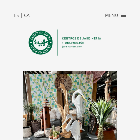
×
ES
|
CA
MENU
INICIO
ACCESO
PRIVADO
JARDINARIUM
NEWS
CONTACTO
2025_REBAJAS