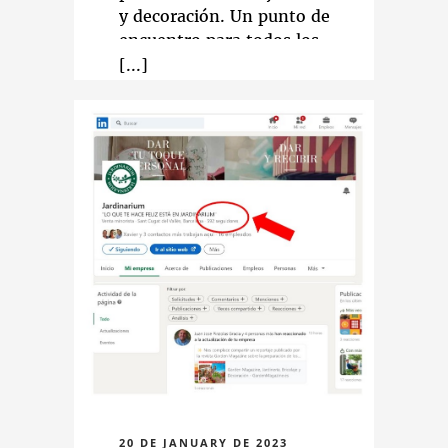
y decoración. Un punto de
encuentro para todos los
amantes de la vida natural,
rodeados de naturaleza
dentro y fuera de casa.
Nuestro blog es un lugar de
inspiración, de estilo, para
que juntos exploremos
nuevas maneras de vivir en
un entorno bonito, relajante
y sostenible.
¡Os animamos a
descubrirlo!
https://jardinarium.com/blo
20 DE JANUARY DE 2023