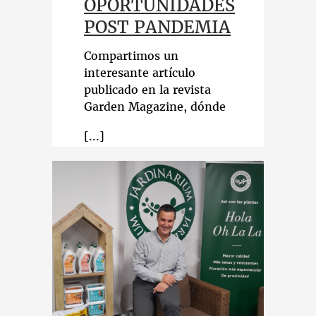
OPORTUNIDADES
POST PANDEMIA
Compartimos un
interesante artículo
publicado en la revista
Garden Magazine, dónde
nuestro director general,
Javier Gil-Vernet, hace una
extensa reflexión sobre los
retos y las oportunidades
que nos ha dejado la post
pandemia en el sector de la
Jardinería y la Decoración.
Podéis leer el artículo
completo
aquí
https://lnkd.in/eu8sr5RS