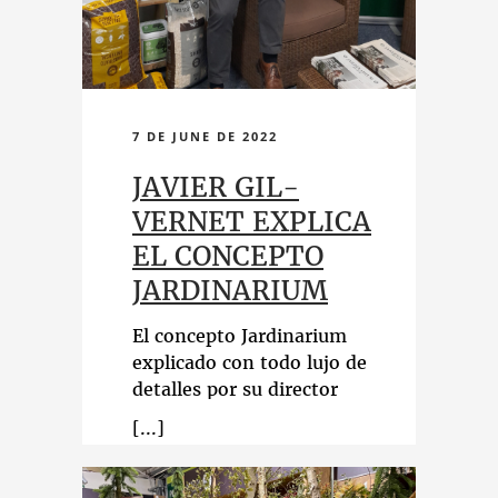
7 DE JUNE DE 2022
JAVIER GIL-
VERNET EXPLICA
EL CONCEPTO
JARDINARIUM
El concepto Jardinarium
explicado con todo lujo de
detalles por su director
general, Javier Gil-Vernet.
La metodología de trabajo y
las claves de su éxito en una
extensa entrevista publicada