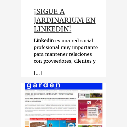
¡SIGUE A
JARDINARIUM EN
LINKEDIN!
Linkedin
es una red social
profesional muy importante
para mantener relaciones
con proveedores, clientes y
competencia. Es un
escaparate ideal para
mostrar la actividad de
nuestra empresa y
relacionarnos con el sector
.
Desde enero 2022 hemos
realizado
31 publicaciones
,
obteniendo con ellas una
gran visualización y un