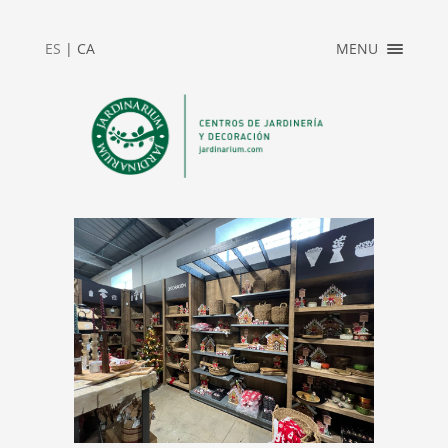
×
ES
|
CA
MENU
INICIO
ACCESO
PRIVADO
JARDINARIUM
NEWS
CONTACTO
2025_REBAJAS