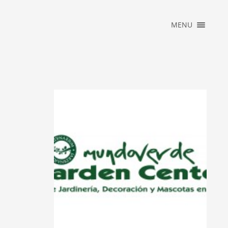
×
MENU
INICIO
ACCESO
PRIVADO
JARDINARIUM
NEWS
CONTACTO
2025_REBAJAS
E DISEÑO DE
 Y TERRAZAS