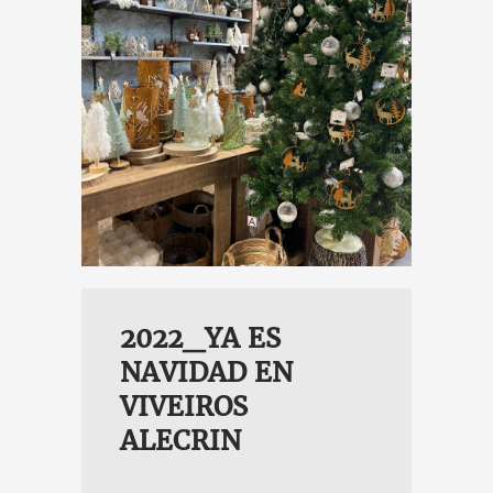
IDAD EN
A ROOTS
2022_YA ES
NAVIDAD EN
VIVEIROS
ALECRIN