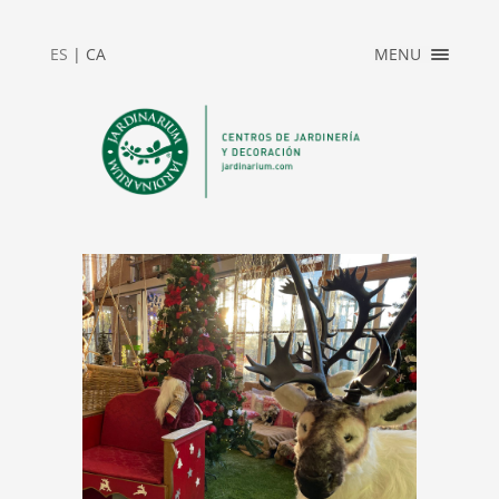
×
ES
|
CA
MENU
INICIO
ACCESO
PRIVADO
JARDINARIUM
NEWS
CONTACTO
2025_REBAJAS