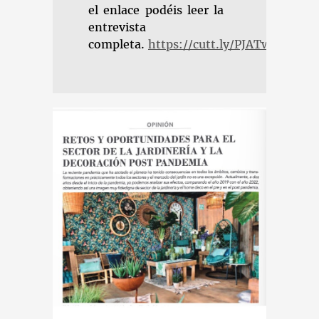
el enlace podéis leer la
entrevista
completa.
https://cutt.ly/PJATwgg
RETOS Y
ES POST
NDEMIA