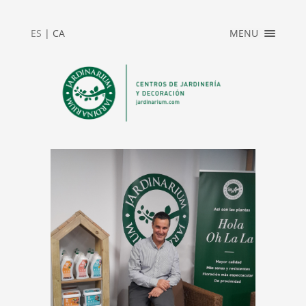
×
ES
|
CA
MENU
INICIO
ACCESO
PRIVADO
JARDINARIUM
NEWS
CONTACTO
2025_REBAJAS