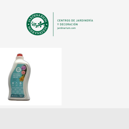
ANTERIOR
ABONO J
CÉSPED Y JA