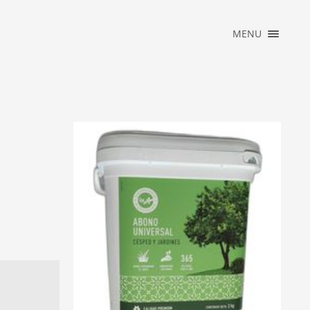
×
MENU
INICIO
ACCESO
PRIVADO
JARDINARIUM
NEWS
CONTACTO
2025_REBAJAS
ARDINARIUM
RDINES 2 KG