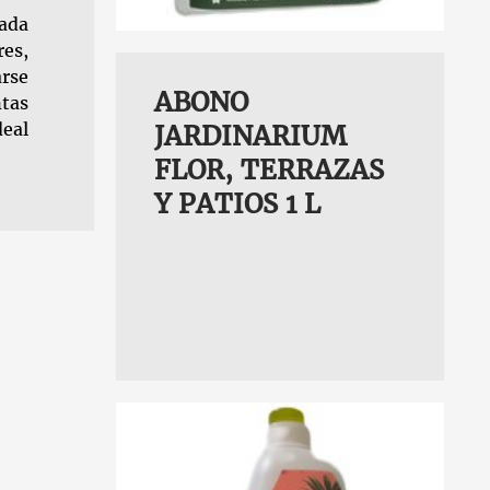
uada
res,
arse
ABONO
ntas
deal
JARDINARIUM
FLOR, TERRAZAS
Y PATIOS 1 L