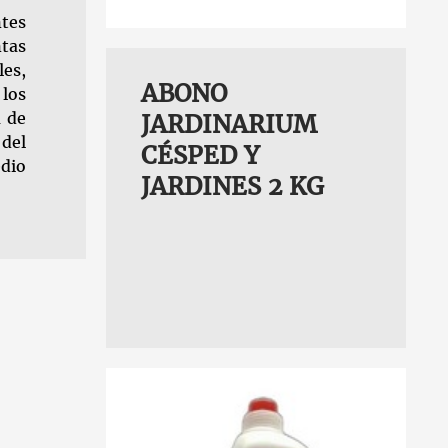
TIOS 800 GR
tes
ntas
les,
ABONO
 los
a de
JARDINARIUM
 del
CÉSPED Y
edio
JARDINES 2 KG