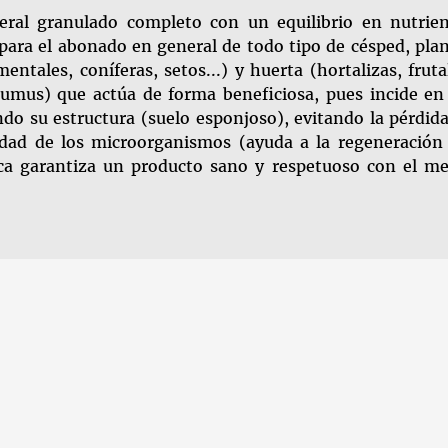
PA
ral granulado completo con un equilibrio en nutrien
ra el abonado en general de todo tipo de césped, pla
entales, coníferas, setos...) y huerta (hortalizas, fruta
(humus) que actúa de forma beneficiosa, pues incide en
do su estructura (suelo esponjoso), evitando la pérdid
idad de los microorganismos (ayuda a la regeneración
ica garantiza un producto sano y respetuoso con el m
SIGUIENTE