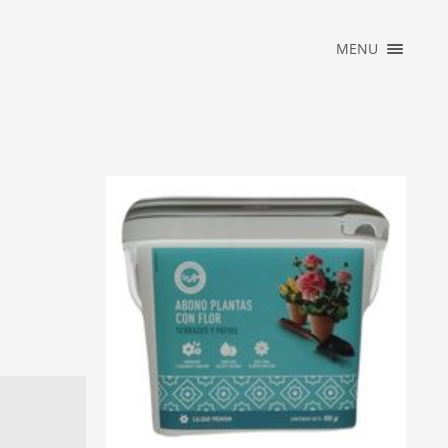
×
MENU
INICIO
ACCESO
PRIVADO
JARDINARIUM
NEWS
CONTACTO
2025_REBAJAS
ARDINARIUM
 TERRAZAS Y