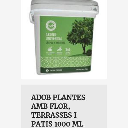
INARIUM
INS 2 KG
ADOB PLANTES
AMB FLOR,
TERRASSES I
PATIS 1000 ML