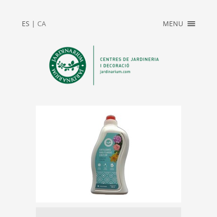
×
ES
|
CA
MENU
INICI
ACCÉS PRIVAT
JARDINARIUM
NEWS
CONTACTE
2025_REBAIXES