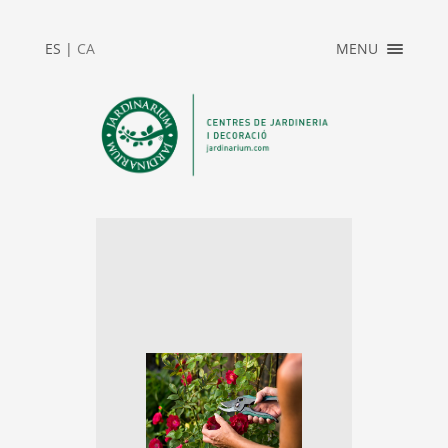
×
ES
|
CA
MENU
INICI
ACCÉS PRIVAT
JARDINARIUM
NEWS
CONTACTE
2025_REBAIXES