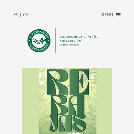
×
ES
|
CA
MENU
INICIO
ACCESO
PRIVADO
JARDINARIUM
NEWS
CONTACTO
2025_REBAJAS