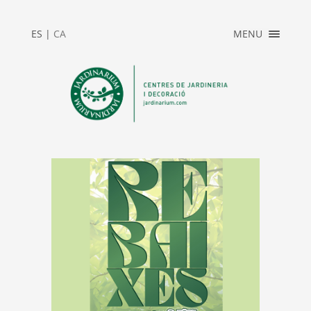
×
ES
|
CA
MENU
INICI
ACCÉS PRIVAT
JARDINARIUM
NEWS
CONTACTE
2025_REBAIXES