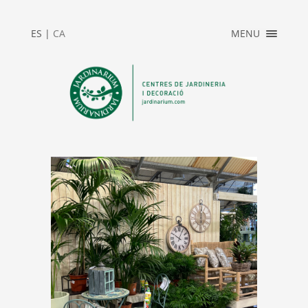
×
ES
|
CA
MENU
INICI
ACCÉS PRIVAT
JARDINARIUM
NEWS
CONTACTE
2025_REBAIXES