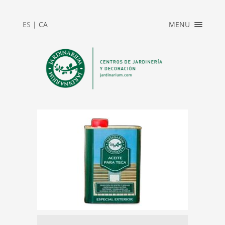
×
ES
|
CA
MENU
INICIO
ACCESO
PRIVADO
JARDINARIUM
NEWS
CONTACTO
2025_REBAJAS