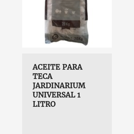
 BLANCO
 10 A 20
IÁMETRO
ACEITE PARA
TECA
JARDINARIUM
UNIVERSAL 1
LITRO